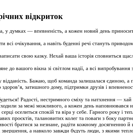
орічних відкриток
сна, у думках — впевненість, а кожен новий день принос
ти всі очікування, а навіть буденні речі стануть приводо
 написати свою казку. Нехай ваша історія сповниться щ
ляне до вашого вікна зі світлом надії, а всі випробуванн
ну відданість. Бажаю, щоб команда залишалася єдиною, а
о здоров’я, затишного дому, підтримки друзів і впевнен
будеться! Радості, нестримного сміху та натхнення — хай
иходили за межі можливого, а кожен день наповнювався н
серці оселиться спокій та віра у себе. Гарного року і теп
авих проєктів, талановитих колег та поваги з боку партне
ивості братися за незнане, радіти кожному досягненню й 
звершення, а навколо завжди будуть люди, з якими тепло