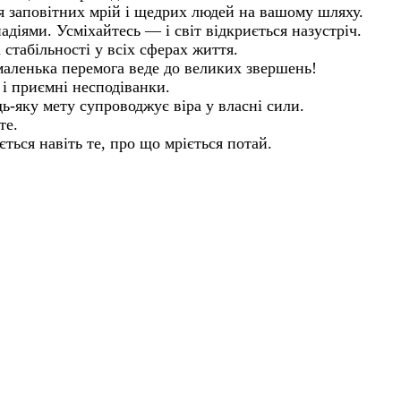
ня заповітних мрій і щедрих людей на вашому шляху.
адіями. Усміхайтесь — і світ відкриється назустріч.
стабільності у всіх сферах життя.
маленька перемога веде до великих звершень!
 і приємні несподіванки.
-яку мету супроводжує віра у власні сили.
те.
ться навіть те, про що мріється потай.