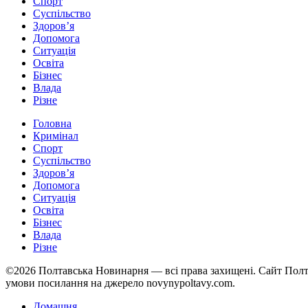
Спорт
Суспільство
Здоров’я
Допомога
Ситуація
Освіта
Бізнес
Влада
Різне
Головна
Кримінал
Спорт
Суспільство
Здоров’я
Допомога
Ситуація
Освіта
Бізнес
Влада
Різне
©2026 Полтавська Новинарня — всі права захищені. Сайт Полт
умови посилання на джерело novynypoltavy.com.
Домашня