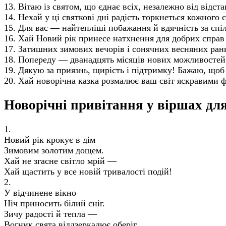
13. Вітаю із святом, що єднає всіх, незалежно від від
14. Нехай у ці святкові дні радість торкнеться кожного
15. Для вас — найтепліші побажання й вдячність за спіл
16. Хай Новий рік принесе натхнення для добрих справ 
17. Затишних зимових вечорів і сонячних весняних ранкі
18. Попереду — дванадцять місяців нових можливостей. 
19. Дякую за приязнь, щирість і підтримку! Бажаю, щоб
20. Хай новорічна казка розмалює ваш світ яскравими фа
Новорічні привітання у віршах дл
1.
Новий рік крокує в дім
Зимовим золотим дощем.
Хай не згасне світло мрій —
Хай щастить у все новій тривалості подій!
2.
У відчинене вікно
Ніч приносить білий сніг.
Зичу радості й тепла —
Вогник свята віддзеркалює оберіг.