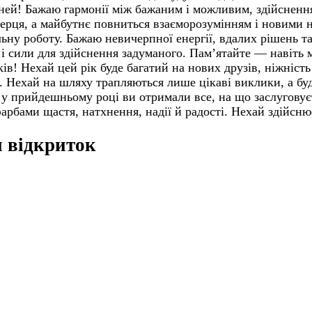
станей! Бажаю гармонії між бажаним і можливим, здійснен
 серця, а майбутнє повниться взаєморозумінням і новими н
ьну роботу. Бажаю невичерпної енергії, вдалих рішень та 
і сили для здійснення задуманого. Пам’ятайте — навіть 
в! Нехай цей рік буде багатий на нових друзів, ніжність
Нехай на шляху трапляються лише цікаві виклики, а будь
 у прийдешньому році ви отримали все, на що заслуговує
рбами щастя, натхнення, надії й радості. Нехай здійснює
я відкриток