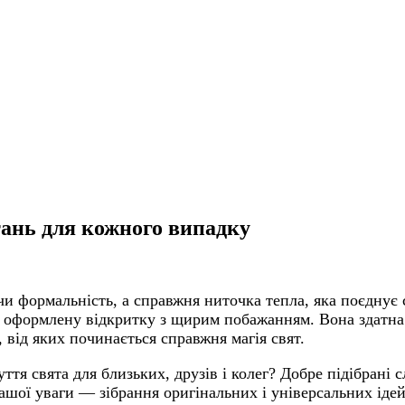
ітань для кожного випадку
и формальність, а справжня ниточка тепла, яка поєднує 
 оформлену відкритку з щирим побажанням. Вона здатна 
 від яких починається справжня магія свят.
ття свята для близьких, друзів і колег? Добре підібрані
вашої уваги — зібрання оригінальних і універсальних іде