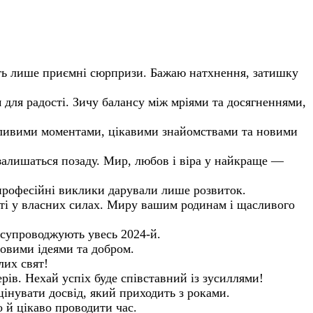
ить лише приємні сюрпризи. Бажаю натхнення, затишку
м для радості. Зичу балансу між мріями та досягненнями,
асливими моментами, цікавими знайомствами та новими
я залишаться позаду. Мир, любов і віра у найкраще —
 професійні виклики дарували лише розвиток.
ості у власних силах. Миру вашим родинам і щасливого
 супроводжують увесь 2024-й.
овими ідеями та добром.
лих свят!
рів. Нехай успіх буде співставний із зусиллями!
цінувати досвід, який приходить з роками.
 й цікаво проводити час.