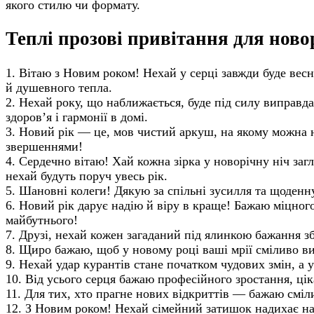
якого стилю чи формату.
Теплі прозові привітання для нов
1. Вітаю з Новим роком! Нехай у серці завжди буде ве
й душевного тепла.
2. Нехай року, що наближається, буде під силу виправда
здоров’я і гармонії в домі.
3. Новий рік — це, мов чистий аркуш, на якому можна
звершеннями!
4. Сердечно вітаю! Хай кожна зірка у новорічну ніч заг
нехай будуть поруч увесь рік.
5. Шановні колеги! Дякую за спільні зусилля та щоден
6. Новий рік дарує надію й віру в краще! Бажаю міцног
майбутнього!
7. Друзі, нехай кожен загаданий під ялинкою бажання з
8. Щиро бажаю, щоб у новому році ваші мрії сміливо в
9. Нехай удар курантів стане початком чудових змін, а у 
10. Від усього серця бажаю професійного зростання, цік
11. Для тих, хто прагне нових відкриттів — бажаю сміл
12. З Новим роком! Нехай сімейний затишок надихає на 